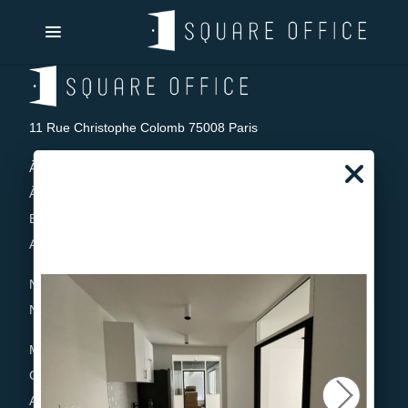
11 Rue Christophe Colomb 75008 Paris
À la location
À l'acquisition
Bureaux Flexibles
Autres services
Nos offres
Nous contacter
Mentions légales
CGU
Admin Login